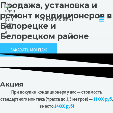
Продажа, установка и
Перейти
к
ремонт кондиционеров в
содержимому
+7 903 310 39 41
MAIN
Белорецке и
Белорецком районе
MEN
ЗАКАЗАТЬ МОНТАЖ
Акция
При покупке кондиционера у нас — стоимость
стандартного монтажа (трасса до 3,5 метров) —
11 000 руб
,
вместо
14 000 руб
!